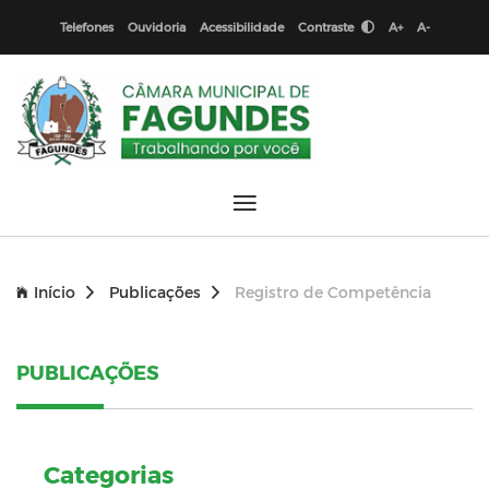
Telefones
Ouvidoria
Acessibilidade
Contraste
A+
A-
Início
Publicações
Registro de Competência
PUBLICAÇÕES
Categorias