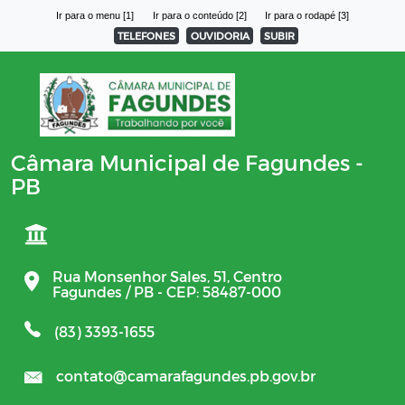
Ir para o menu [1]
Ir para o conteúdo [2]
Ir para o rodapé [3]
TELEFONES
OUVIDORIA
SUBIR
Câmara Municipal de Fagundes -
PB
Rua Monsenhor Sales, 51, Centro
Fagundes / PB - CEP: 58487-000
(83) 3393-1655
contato@camarafagundes.pb.gov.br